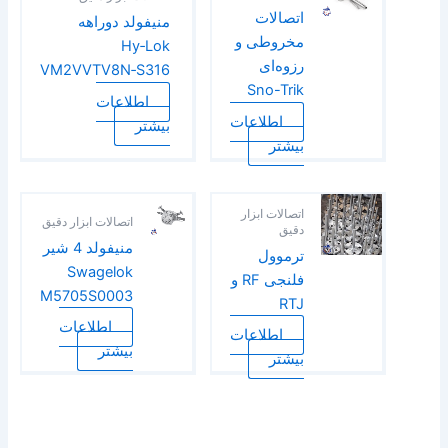
اتصالات
منیفولد دو‌راهه
مخروطی و
Hy‑Lok
رزوه‌ای
VM2VVTV8N‑S316
Sno-Trik
اطلاعات
اطلاعات
بیشتر
بیشتر
اتصالات ابزار
اتصالات ابزار دقیق
دقیق
منیفولد 4 شیر
ترموول
Swagelok
فلنجی RF و
M5705S0003
RTJ
اطلاعات
اطلاعات
بیشتر
بیشتر