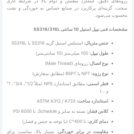
رزوه‌های دقیق، عملکرد مطمئن و دوام بالا در شرایط کاری
سخت، گزینه‌ای پرکاربرد در صنایع حساس به خوردگی و نشت
محسوب می‌شود.
مشخصات فنی نیپل استیل 10 سانتی SS316/316L
جنس متریال:
استنلس استیل گرید SS316 یا SS316L
طول نیپل:
100 میلی‌متر (10 سانتی‌متر)
نوع اتصال:
رزوه‌ای (Male Thread)
نوع رزوه:
NPT یا BSPT (مطابق سفارش)
قطر اسمی:
مطابق استاندارد NPS (مثلاً 1/2″، 3/4″، 1″
و …)
استاندارد ساخت:
ASTM A312 / A733
کلاس فشار:
بسته به سایز و Schedule، تا 6000 PSI
دمای کاری:
تا 400°C (با توجه به جنس و فشار)
مقاومت در برابر خوردگی:
بسیار بالا، مناسب برای