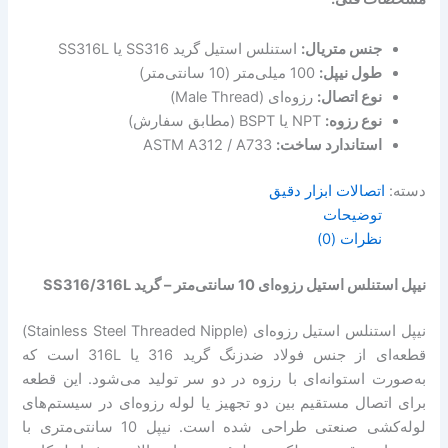
جنس متریال:
استنلس استیل گرید SS316 یا SS316L
طول نیپل:
100 میلی‌متر (10 سانتی‌متر)
نوع اتصال:
رزوه‌ای (Male Thread)
نوع رزوه:
NPT یا BSPT (مطابق سفارش)
استاندارد ساخت:
ASTM A312 / A733
دسته:
اتصالات ابزار دقیق
توضیحات
نظرات (0)
نیپل استنلس استیل رزوه‌ای 10 سانتی‌متر – گرید SS316/316L
نیپل استنلس استیل رزوه‌ای (Stainless Steel Threaded Nipple)
قطعه‌ای از جنس فولاد ضدزنگ گرید 316 یا 316L است که
به‌صورت استوانه‌ای با رزوه در دو سر تولید می‌شود. این قطعه
برای اتصال مستقیم بین دو تجهیز یا لوله رزوه‌ای در سیستم‌های
لوله‌کشی صنعتی طراحی شده است. نیپل 10 سانتی‌متری با