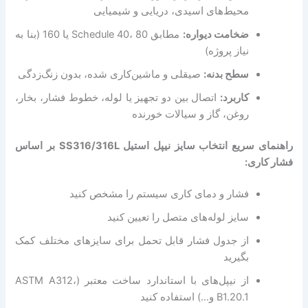
محیط‌های اسیدی، دریایی و شیمیایی
ضخامت دیواره:
مطابق Schedule 40، 80 یا 160 (بنا به
نیاز پروژه)
سطح بدنه:
صیقلی و ماشین‌کاری شده، بدون زنگ‌زدگی
کاربرد:
اتصال بین دو تجهیز یا لوله، خطوط فشار، بخار،
روغن، گاز و سیالات خورنده
راهنمای سریع انتخاب سایز نیپل استیل SS316/316L بر اساس
فشار کاری:
فشار و دمای کاری سیستم را مشخص کنید
سایز لوله‌های متصل را تعیین کنید
از جدول فشار قابل تحمل برای سایزهای مختلف کمک
بگیرید
از نیپل‌های با استاندارد ساخت معتبر (ASTM A312،
B1.20.1 و…) استفاده کنید