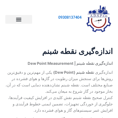
رش
ه
حتوا
09308137404
ابزار دقیق
اتصالات ابزار دقیق
صفحه اصلی
اتوماسیون صنعتی
شیرآلات صنعتی
اندازه گیری و کالیبراسیون
اندازه‌گیری نقطه شبنم
اندازه‌گیری نقطه شبنم | Dew Point Measurement
اندازه‌گیری
نقطه شبنم (Dew Point)
یکی از مهم‌ترین و دقیق‌ترین
روش‌ها برای سنجش میزان رطوبت در گازها و هوای فشرده در
صنایع مختلف است. نقطه شبنم نشان‌دهنده دمایی است که در آن،
بخار موجود در گاز شروع به میعان می‌کند.
کنترل صحیح نقطه شبنم نقش کلیدی در افزایش کیفیت فرآیندها،
جلوگیری از خوردگی تجهیزات، تضمین ایمنی خطوط فرآیندی و
افزایش عمر سیستم‌های گاز و هوای فشرده دارد.