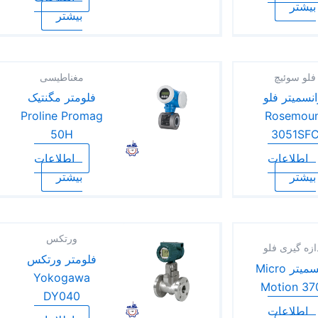
بیشتر
بیشتر
فلو سوئیچ
مغناطیسی
انسمیتر فلو
فلو‌متر مگنتیک
Proline Promag
Rosemou
50H
3051SF
اطلاعات
اطلاعات
بیشتر
بیشتر
ورتکس
ازه گیری فلو
فلومتر ورتکس
ترانسمیتر Micro
Yokogawa
Motion 37
DY040
اطلاعات