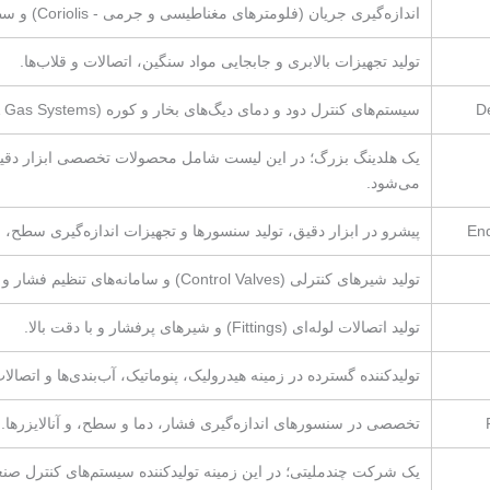
اندازه‌گیری جریان (فلومترهای مغناطیسی و جرمی - Coriolis) و سطح مایعات.
تولید تجهیزات بالابری و جابجایی مواد سنگین، اتصالات و قلاب‌ها.
De
سیستم‌های کنترل دود و دمای دیگ‌های بخار و کوره (Fire & Gas Systems).
یک هلدینگ بزرگ؛ در این لیست شامل محصولات تخصصی ابزار دقیق
می‌شود.
En
پیشرو در ابزار دقیق، تولید سنسورها و تجهیزات اندازه‌گیری سطح، ف
تولید شیرهای کنترلی (Control Valves) و سامانه‌های تنظیم فشار و جریان. (بخشی از Emerson)
تولید اتصالات لوله‌ای (Fittings) و شیرهای پرفشار و با دقت بالا.
تولیدکننده گسترده در زمینه هیدرولیک، پنوماتیک، آب‌بندی‌ها و اتصال
تخصصی در سنسورهای اندازه‌گیری فشار، دما و سطح، و آنالایزرها. (بخشی 
یک شرکت چندملیتی؛ در این زمینه تولیدکننده سیستم‌های کنترل صنعتی (PLC)، درایوها و ابزار