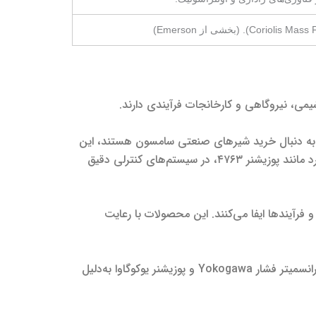
شیمی، نیروگاهی و کارخانجات فرآیندی دارند.
تی که به دنبال خرید شیرهای صنعتی سامسون هستند، این
برند را به‌دلیل دقت کنترل، طول عمر بالا و عملکرد قابل‌اطمینان انتخاب می‌کنند. پوزیشنرهای سامسون، از جمله مدل‌های پرکاربرد مانند پوزیشنر ۴۷۶۳، در سیستم‌های کنترلی دقیق
تی ولو Crosby نقش حیاتی در حفاظت از تجهیزات و فرآیندها ایفا می‌کنند. این محصولات با رعایت
برند Yokogawa نیز با ارائه راهکارهای پیشرفته اندازه‌گیری و کنترل، سهم قابل‌توجهی در صنایع فرآیندی دارد. تجهیزاتی مانند ترانسمیتر فشار Yokogawa و پوزیشنر یوکوگاوا به‌دلیل