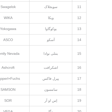
11
سویجلاک
Swagelok
12
ویکا
WIKA
13
یوکوگاوا
Yokogawa
14
آسکو
ASCO
15
بنتلی نوادا
ently Nevada
16
اشکرافت
Ashcroft
17
پپرل فاکس
pperl+Fuchs
18
سامسون
SAMSON
19
اِس او آر
SOR
20
وگا
VEGA