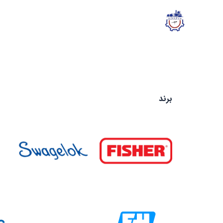
رش
ه
حتوا
برند