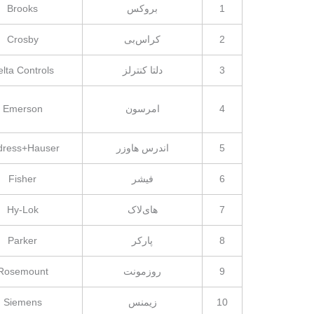
1
بروکس
Brooks
2
کراس‌بی
Crosby
3
دلتا کنترلز
lta Controls
4
امرسون
Emerson
5
اندرس هاوزر
dress+Hauser
6
فیشر
Fisher
7
های‌لاک
Hy-Lok
8
پارکر
Parker
9
روزمونت
Rosemount
10
زیمنس
Siemens