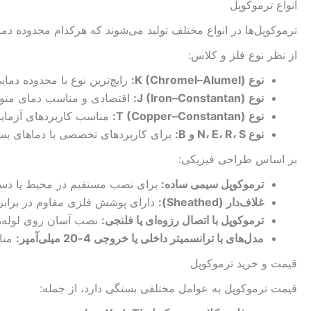
انواع ترموکوپل
ترموکوپل‌ها در انواع مختلف تولید می‌شوند که هرکدام محدوده د
از نظر نوع فلز و کلاس:
نوع K (Chromel–Alumel):
رایج‌ترین نوع با محدوده دمایی -200 تا 1260 درجه سانت
نوع J (Iron–Constantan):
اقتصادی و مناسب دمای متوسط، محدوده -40 ت
نوع T (Copper–Constantan):
مناسب کاربردهای آزمایش
نوع N، E، R، S و B:
برای کاربردهای تخصصی با دماهای بسیار
بر اساس طراحی فیزیکی:
ترموکوپل سیمی ساده:
برای نصب مستقیم در محیط یا دست
غلاف‌دار (Sheathed):
دارای پوشش فلزی مقاوم در برابر
ترموکوپل با اتصال رزوه‌ای یا فلنجی:
نصب آسان روی لوله‌ها
مدل‌های با ترانسمیتر داخلی یا خروجی 4-20 میلی‌آمپر:
منا
قیمت و خرید ترموکوپل
قیمت ترموکوپل به عوامل مختلفی بستگی دارد، از جمله: