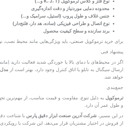
نوع فلز و کلاس ترموکوپل (K، J، T و…)
محدوده دمایی موردنیاز و دقت اندازه‌گیری
جنس غلاف و طول پروب (استیل، سرامیک و…)
نوع اتصال و طراحی فیزیکی (ساده، هد دار، فلنج‌دار)
برند سازنده و سطح کیفیت محصول
برای خرید ترموکوپل صنعتی، باید ویژگی‌هایی مانند محیط نصب، ن
پیشنهاد فنی
اگر در محیط‌های با دمای بالا یا خوردگی شدید فعالیت دارید (مانند
ارسال سیگنال به تابلو یا اتاق کنترل وجود دارد، بهتر است از
مدل‌ه
خواهد شد.
جمع‌بندی
ترموکوپل
به دلیل تنوع، مقاومت و قیمت مناسب، از مهم‌ترین تج
و طول عمر آن دارد.
در این مسیر،
شرکت آدرین صنعت ابزار دقیق پارس
با شناخت دقیق
از فروش در اختیار مشتریان قرار می‌دهد. این شرکت با رویکردی تخ