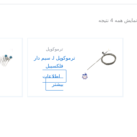
نمایش همه 4 نتیجه
ترموکوپل
ترموکوپل J سیم دار
فلکسیبل
اطلاعات
بیشتر