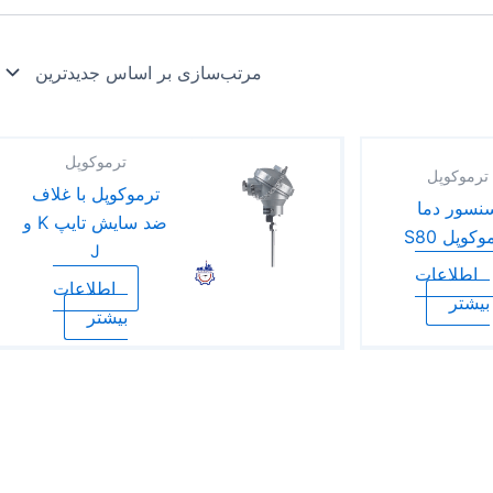
ترموکوپل
ترموکوپل
ترموکوپل با غلاف
نسور دما
ضد سایش تایپ K و
وکوپل S80
J
اطلاعات
اطلاعات
بیشتر
بیشتر