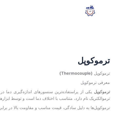
رش
مرتب‌سازی
ه
بر
حتوا
اساس
جدیدترین
ترموکوپل
ترموکوپل
(Thermocouple)
معرفی ترموکوپل
ترموکوپل
یکی از پراستفاده‌ترین سنسورهای اندازه‌گیری دما د
ترموالکتریک نام دارد، متناسب با اختلاف دما است و توسط ابزارهای
ترموکوپل‌ها به دلیل سادگی، قیمت مناسب و مقاومت بالا در براب