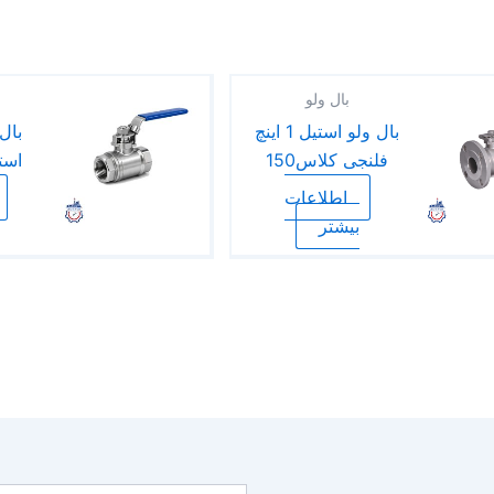
بال ولو
بال ولو استیل 1 اینچ
بال
فلنجی کلاس150
استیل 
اطلاعات
بیشتر