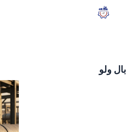
رش
مرتب‌سازی
ه
بر
حتوا
اساس
جدیدترین
بال ولو