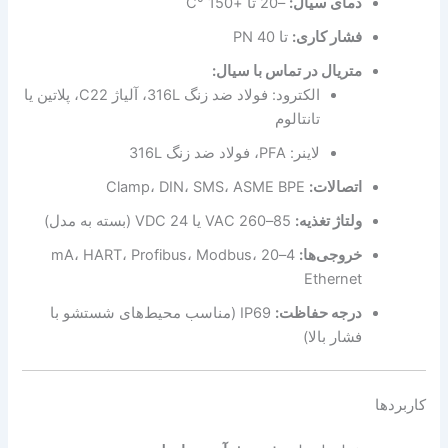
دمای سیال:
–20 تا +150 °C
فشار کاری:
تا PN 40
متریال در تماس با سیال:
الکترود: فولاد ضد زنگ 316L، آلیاژ C22، پلاتین یا
تانتالوم
لاینر: PFA، فولاد ضد زنگ 316L
اتصالات:
Clamp، DIN، SMS، ASME BPE
ولتاژ تغذیه:
85–260 VAC یا 24 VDC (بسته به مدل)
خروجی‌ها:
4–20 mA، HART، Profibus، Modbus،
Ethernet
درجه حفاظت:
IP69 (مناسب محیط‌های شستشو با
فشار بالا)
کاربردها