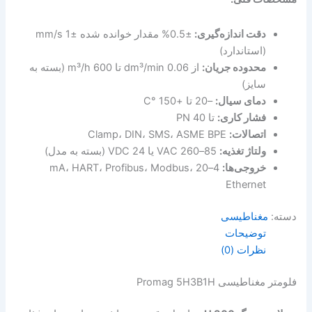
دقت اندازه‌گیری:
±0.5% مقدار خوانده شده ±1 mm/s
(استاندارد)
محدوده جریان:
از 0.06 dm³/min تا 600 m³/h (بسته به
سایز)
دمای سیال:
–20 تا +150 °C
فشار کاری:
تا PN 40
اتصالات:
Clamp، DIN، SMS، ASME BPE
ولتاژ تغذیه:
85–260 VAC یا 24 VDC (بسته به مدل)
خروجی‌ها:
4–20 mA، HART، Profibus، Modbus،
Ethernet
دسته:
مغناطیسی
توضیحات
نظرات (0)
فلومتر مغناطیسی Promag 5H3B1H