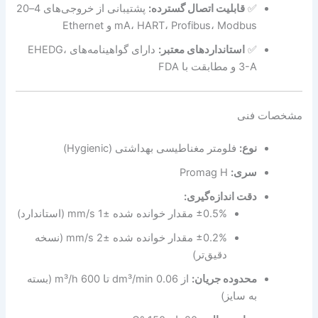
✅
قابلیت اتصال گسترده:
پشتیبانی از خروجی‌های 4–20
mA، HART، Profibus، Modbus و Ethernet
✅
استانداردهای معتبر:
دارای گواهینامه‌های EHEDG،
3-A و مطابقت با FDA
مشخصات فنی
نوع:
فلومتر مغناطیسی بهداشتی (Hygienic)
سری:
Promag H
دقت اندازه‌گیری:
±0.5% مقدار خوانده شده ±1 mm/s (استاندارد)
±0.2% مقدار خوانده شده ±2 mm/s (نسخه
دقیق‌تر)
محدوده جریان:
از 0.06 dm³/min تا 600 m³/h (بسته
به سایز)