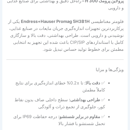
پرولاین پرومگ H 300 –
راه‌حل دقیق و بهداشتی برای صنایع غذایی
و دارویی
فلومتر مغناطیسی
Endress+Hauser Promag 5H3B1H
یکی از
پرکاربردترین تجهیزات اندازه‌گیری جریان مایعات در صنایع غذایی،
نوشیدنی و دارویی است. طراحی بهداشتی، دقت بالا و سازگاری
کامل با استانداردهای CIP/SIP باعث شده این تجهیز به انتخابی
مطمئن برای خطوط تولید حساس تبدیل شود.
ویژگی‌ها و مزایا
✅
دقت بالا:
تا ±0.2% خطای اندازه‌گیری برای نتایج
کاملاً مطمئن
✅
طراحی بهداشتی:
سطح داخلی صاف بدون نقاط
کور، جلوگیری از تجمع ذرات و آلودگی
✅
مقاوم در برابر شستشو:
درجه حفاظت IP69 برای
تحمل شستشو با فشار بالا