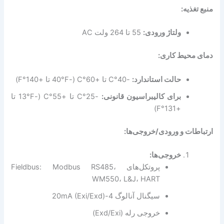
منبع تغذیه:
ولتاژ ورودی:
55 تا 264 ولت AC
دمای محیط کاری:
حالت استاندارد:
-40°C تا +60°C (-40°F تا +140°F)
برای کالیبراسیون قانونی:
-25°C تا +55°C (-13°F تا
+131°F)
ارتباطات و ورودی/خروجی‌ها:
خروجی‌ها:
پروتکل‌های Fieldbus: Modbus RS485،
WM550، L&J، HART
سیگنال آنالوگ 4-20mA (Exi/Exd)
خروجی رله (Exd/Exi)