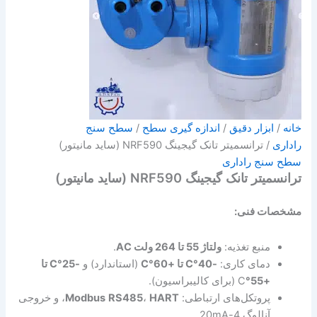
خانه
/
ابزار دقیق
/
اندازه گیری سطح
/
سطح سنج
راداری
/ ترانسمیتر تانک گیجینگ NRF590 (ساید مانیتور)
سطح سنج راداری
ترانسمیتر تانک گیجینگ NRF590 (ساید مانیتور)
مشخصات فنی:
منبع تغذیه:
ولتاژ 55 تا 264 ولت AC
.
دمای کاری:
-40°C تا +60°C
(استاندارد) و
-25°C تا
+55°
C (برای کالیبراسیون).
پروتکل‌های ارتباطی:
HART
،
RS485
Modbus
، و خروجی
آنالوگ 4-20mA.