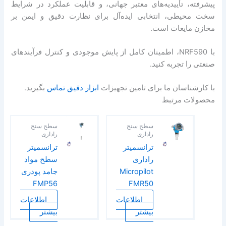
پیشرفته، تأییدیه‌های معتبر جهانی، و قابلیت عملکرد در شرایط
سخت محیطی، انتخابی ایده‌آل برای نظارت دقیق و ایمن بر
مخازن مایعات است.
با NRF590، اطمینان کامل از پایش موجودی و کنترل فرآیندهای
صنعتی را تجربه کنید.
با کارشناسان ما برای تامین تجهیزات
ابزار دقیق
تماس
بگیرید.
محصولات مرتبط
سطح سنج
سطح سنج
راداری
راداری
ترانسمیتر
ترانسمیتر
راداری
سطح مواد
Micropilot
جامد پودری
FMP56
FMR50
اطلاعات
اطلاعات
بیشتر
بیشتر