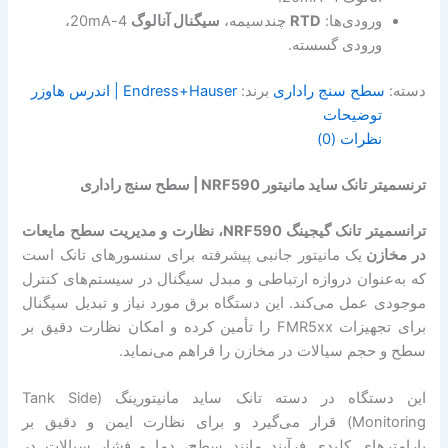
ورودی‌ها:
RTD
چندسیمه،
سیگنال آنالوگ
4-20mA،
ورودی گسسته.
دسته:
سطح سنج راداری
برند:
Endress+Hauser | اندرس هاوزر
توضیحات
نظرات (0)
ترنسمیتر تانک ساید مانیتور NRF590 | سطح سنج راداری
ترانسمیتر تانک گیجینگ NRF590،
نظارت و مدیریت سطح مایعات
در مخازن
یک مانیتور جانبی پیشرفته برای سنسورهای تانک است
که به‌عنوان دروازه ارتباطی و مبدل سیگنال در سیستم‌های کنترل
موجودی عمل می‌کند. این دستگاه برق مورد نیاز و تبدیل سیگنال
برای تجهیزات FMR5xx را تأمین کرده و امکان نظارت دقیق بر
سطح و حجم سیالات در مخازن را فراهم می‌نماید.
این دستگاه در دسته تانک ساید مانیتورینگ (Tank Side
Monitoring) قرار می‌گیرد و برای نظارت ایمن و دقیق بر
پارامترهای کلیدی فرآیند مانند سطح، دما و فشار سیالات در