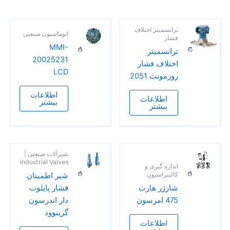
ترانسمیتر اختلاف
اتوماسیون صنعتی
فشار
MMI-
ترانسمیتر
20025231
اختلاف فشار
LCD
روزمونت 2051
اطلاعات
اطلاعات
بیشتر
بیشتر
شیرآلات صنعتی |
Industrial Valves
اندازه گیری و
کالیبراسیون
شیر اطمینان
شارژر هارت
فشار پایلوت
475 امرسون
دار اندرسون
گرینوود
اطلاعات