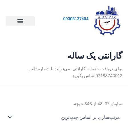
مرتب‌سازی
بر
اساس
جدیدترین
جستجو
09308137404
کردن
ابزار دقیق
اتصالات ابزار دقیق
صفحه اصلی
اتوماسیون صنعتی
شیرآلات صنعتی
اندازه گیری و کالیبراسیون
رانتی یک ساله
 دریافت خدمات گارانتی، می‌توانید با شماره تلفن
02188 تماس بگیرید
ز 348 نتیجه