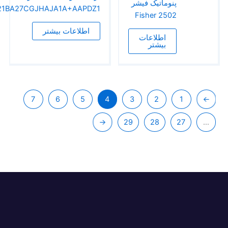
پنوماتیک فیشر
AA21BA27CGJHAJA1A+AAPDZ1
Fisher 2502
اطلاعات بیشتر
اطلاعات
بیشتر
7
6
5
4
3
2
1
←
29
28
27