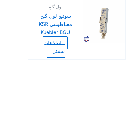
لول گیج
سوئیچ لول گیج
مغناطیسی KSR
Kuebler BGU
اطلاعات
بیشتر