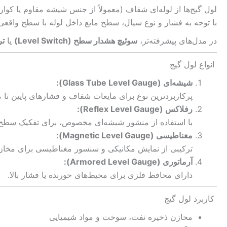
لول گیج‌ها از لوله‌ای شفاف (معمولاً از جنس شیشه مقاوم یا کوار
با توجه به فشار و نوع سیال، سطح مایع داخل لوله با سطح واقعی
در مدل‌های پیشرفته‌تر،
سوئیچ هشدار سطح (Level Switch)
یا
ترا
انواع لول گیج
شیشه‌ای (Glass Tube Level Gauge):
پرکاربردترین نوع برای مایعات شفاف و فشارهای پایین تا 
رفلاکس (Reflex Level Gauge):
با استفاده از منشور شیشه‌ای مخصوص، برای تفکیک سطح م
مغناطیسی (Magnetic Level Gauge):
ترکیبی از نمایش مکانیکی و سنسور مغناطیسی برای مخازن
آرماتوری (Armored Level Gauge):
دارای محافظ فلزی برای محیط‌های خورنده یا فشار بالا.
کاربرد لول گیج
مخازن ذخیره نفت، سوخت و مواد شیمیایی