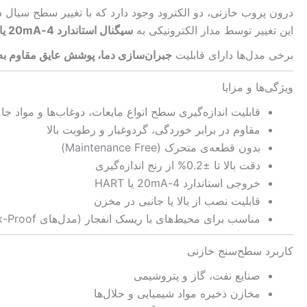
درون پروب خازنی، دو الکترود وجود دارد که با تغییر سطح سیال د
این تغییر توسط مدار الکترونیکی به
سیگنال استاندارد 4-20mA یا خروجی دیجیتال
برخی مدل‌ها دارای قابلیت
جبران‌سازی دما، پوشش عایق مقاوم به خوردگی 
ویژگی‌ها و مزایا
قابلیت اندازه‌گیری سطح انواع مایعات، دوغاب‌ها و مواد جام
مقاوم در برابر خوردگی، گردوغبار و رطوبت بالا
بدون قطعه‌ی متحرک (Maintenance Free)
دقت بالا تا ±0.2% از رنج اندازه‌گیری
خروجی استاندارد 4-20mA یا HART
قابلیت نصب از بالا یا جانبی در مخزن
مناسب برای محیط‌های با ریسک انفجار (مدل‌های Ex-Proof)
کاربرد سطح‌سنج خازنی
صنایع نفت، گاز و پتروشیمی
مخازن ذخیره مواد شیمیایی و حلال‌ها