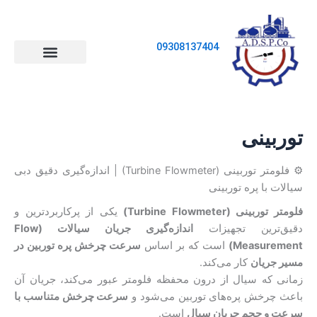
رش
ه
حتوا
09308137404
ابزار دقیق
اتصالات ابزار دقیق
صفحه اصلی
اتوماسیون صنعتی
شیرآلات صنعتی
اندازه گیری و کالیبراسیون
توربینی
⚙️ فلومتر توربینی (Turbine Flowmeter) | اندازه‌گیری دقیق دبی
سیالات با پره توربینی
فلومتر توربینی (Turbine Flowmeter)
یکی از پرکاربردترین و
دقیق‌ترین تجهیزات
اندازه‌گیری جریان سیالات (Flow
Measurement)
است که بر اساس
سرعت چرخش پره توربین در
مسیر جریان
کار می‌کند.
زمانی که سیال از درون محفظه فلومتر عبور می‌کند، جریان آن
باعث چرخش پره‌های توربین می‌شود و
سرعت چرخش متناسب با
سرعت و حجم جریان سیال
است.