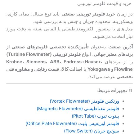
خرید و قیمت فلومتر توربینی
در زمان
خرید فلومتر توربینی صنعتی
باید نوع سیال، دمای کاری،
ویسکوزیته، محدوده جریان و جنس بدنه بررسی شود.
مدل‌های با سنسور الکترومغناطیسی یا القایی بسته به دقت مورد
نیاز انتخاب می‌شوند.
آدرین صنعت
به‌عنوان
تأمین‌کننده تخصصی فلومترهای صنعتی از
برندهای معتبر جهانی
، انواع
فلومتر توربینی (Turbine Flowmeter)
را از برندهای
Krohne، Siemens، ABB، Endress+Hauser،
Flowline و Yokogawa
با
اصالت کالا، قیمت رقابتی و مشاوره فنی
تخصصی
عرضه می‌کند.
📎
تجهیزات مرتبط:
ورتکس فلومتر (Vortex Flowmeter)
فلومتر مغناطیسی (Magnetic Flowmeter)
پیتوت تیوب (Pitot Tube)
فلومتر اوریفیس پلیت (Orifice Plate Flowmeter)
سوئیچ جریان (Flow Switch)