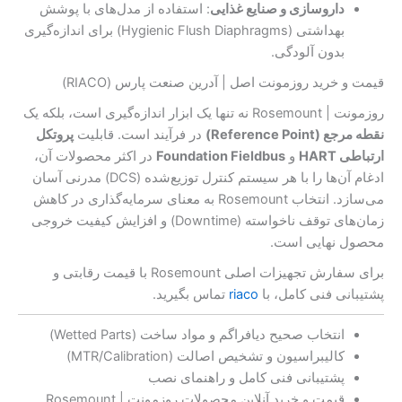
داروسازی و صنایع غذایی
: استفاده از مدل‌های با پوشش
بهداشتی (Hygienic Flush Diaphragms) برای اندازه‌گیری
بدون آلودگی.
قیمت و خرید روزمونت اصل | آدرین صنعت پارس (RIACO)
روزمونت | Rosemount نه تنها یک ابزار اندازه‌گیری است، بلکه یک
نقطه مرجع (Reference Point)
در فرآیند است. قابلیت
پروتکل
ارتباطی HART
و
Foundation Fieldbus
در اکثر محصولات آن،
ادغام آن‌ها را با هر سیستم کنترل توزیع‌شده (DCS) مدرنی آسان
می‌سازد. انتخاب Rosemount به معنای سرمایه‌گذاری در کاهش
زمان‌های توقف ناخواسته (Downtime) و افزایش کیفیت خروجی
محصول نهایی است.
برای سفارش تجهیزات اصلی Rosemount با قیمت رقابتی و
پشتیبانی فنی کامل، با
riaco
تماس بگیرید.
انتخاب صحیح دیافراگم و مواد ساخت (Wetted Parts)
کالیبراسیون و تشخیص اصالت (MTR/Calibration)
پشتیبانی فنی کامل و راهنمای نصب
قیمت و خرید آنلاین محصولات روزمونت | Rosemount