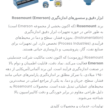
ابزار دقیق و سنسورهای اندازه‌گیری Rosemount (Emerson)
برند
Rosemount
(که اکنون بخشی از مجموعه Emerson است)
به طور خاص در حوزه تجهیزات ابزار دقیق اندازه‌گیری
(Instrumentation)، به‌ویژه فشار، سطح و دما در محیط‌های
فرآیندی (Process Industries) تخصص دارد. این تجهیزات برای
صنایع نفت، گاز، پتروشیمی، و داروسازی حیاتی هستند.
Rosemount (روزمونت) که اکنون تحت مالکیت شرکت چندملیتی
Emerson
فعالیت می‌کند، نماد دقت، قابلیت اطمینان و دوام بالا
در صنعت اندازه‌گیری فرآیند است. این برند آلمانی/آمریکایی از دهه
۱۹۵۰ میلادی، با تمرکز مطلق بر اندازه‌گیری پارامترهای حیاتی مانند
فشار، سطح، جریان و دما، به یکی از مراجع اصلی در سخت‌ترین
محیط‌های عملیاتی تبدیل شده است. محصولات Rosemount به
دلیل طراحی مقاوم در برابر خوردگی و دقت کالیبراسیون بالا
شناخته می‌شوند.
تولیدات، خدمات و محصولات کلیدی