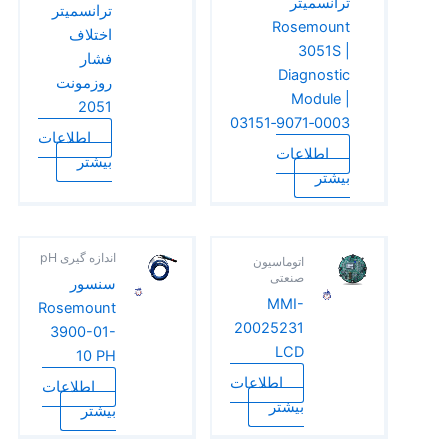
ترانسمیتر
ترانسمیتر
Rosemount
اختلاف
3051S |
فشار
Diagnostic
روزمونت
Module |
2051
03151‑9071‑0003
اطلاعات
اطلاعات
بیشتر
بیشتر
اندازه گیری pH
اتوماسیون
صنعتی
سنسور
MMI-
Rosemount
20025231
3900-01-
LCD
10 PH
اطلاعات
اطلاعات
بیشتر
بیشتر