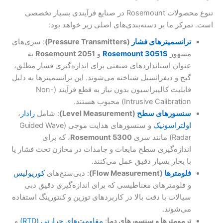
تنوع محصولات Rosemount در صنایع فرآیندی بسیار تخصصی
است. تمرکز ما بر دسته‌بندی‌های اصلی زیر خواهد بود:
ترانسمیترهای فشار
(Pressure Transmitters)
: سری‌های
مشهور
Rosemount 3051S
و
Rosemount 2051
به
عنوان استانداردهای صنعتی برای اندازه‌گیری فشار مطلق،
گیج و دیفرانسیل شناخته می‌شوند. این ترانسمیترها به دلیل
قابلیت کالیبراسیون بدون نیاز به قطع فرآیند (Non-
Intrusive Calibration) محبوب هستند.
سنسورهای سطح
(Level Measurement)
: شامل
رادار
،
اولتراسونیک
و سنسورهای هدایت موجی (Guided Wave
Radar) مانند سری
Rosemount 5300
، که برای
اندازه‌گیری سطح مایعات و جامدات در مخازن تحت فشار یا
با بخار بسیار دقیق عمل می‌کنند.
فلومترها
(Flow Measurement)
: دبی‌سنج‌های
کوریولیس
و فلومترهای مغناطیسی که برای اندازه‌گیری دقیق دبی
سیالات با دقت بالا در کاربردهای توزین و کنتورینگ استفاده
می‌شوند.
ترمومترها و سنسورهای دما
:
مقاومت‌های حرارتی (RTD)
و